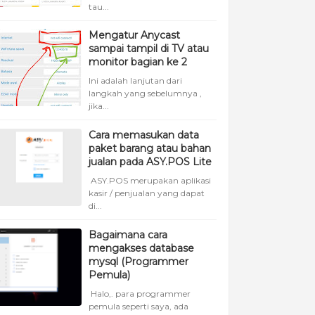
tau...
Mengatur Anycast
sampai tampil di TV atau
monitor bagian ke 2
Ini adalah lanjutan dari
langkah yang sebelumnya ,
jika...
Cara memasukan data
paket barang atau bahan
jualan pada ASY.POS Lite
ASY.POS merupakan aplikasi
kasir / penjualan yang dapat
di...
Bagaimana cara
mengakses database
mysql (Programmer
Pemula)
Halo,. para programmer
pemula seperti saya, ada