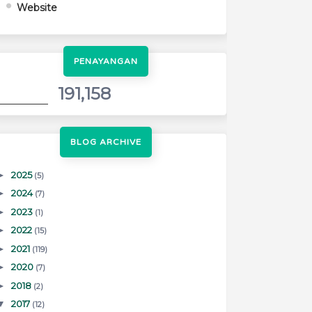
Website
PENAYANGAN
191,158
BLOG ARCHIVE
►
2025
(5)
►
2024
(7)
►
2023
(1)
►
2022
(15)
►
2021
(119)
►
2020
(7)
►
2018
(2)
▼
2017
(12)