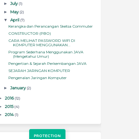
►
July
(1)
►
May
(2)
▼
April
(7)
Kerangka dan Perancangan Sketsa Commuter
CONSTRUCTOR (PBO)
CARA MELIHAT PASSWORD WIFI DI
KOMPUTER MENGGUNAKAN...
Program Sederhana Menggunakan JAVA
(Mengetahui Umur)
Pengertian & Sejarah Perkembangan JAVA
SEJARAH JARINGAN KOMPUTER
Pengenalan Jaringan Komputer
►
January
(2)
►
2016
(12)
►
2015
(4)
►
2014
(1)
PROTECTION