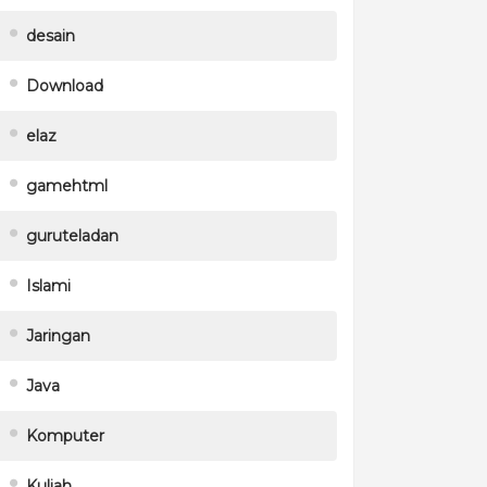
desain
Download
elaz
gamehtml
guruteladan
Islami
Jaringan
Java
Komputer
Kuliah