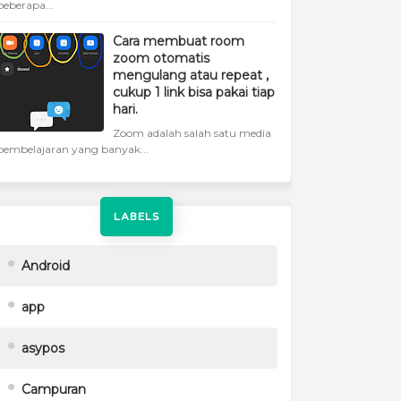
beberapa...
Cara membuat room
zoom otomatis
mengulang atau repeat ,
cukup 1 link bisa pakai tiap
hari.
Zoom adalah salah satu media
pembelajaran yang banyak...
LABELS
Android
app
asypos
Campuran